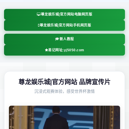
尊龙娱乐城|官方网站电脑网页版
尊龙娱乐城|官方网站手机网页版
新人教程
易记网址:yj5050.com
尊龙娱乐城|官方网站 品牌宣传片
沉浸式观赛体验，感受世界杯激情