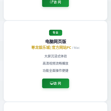
访 问
专业
电脑网页版
尊龙娱乐城|官方网站PC
/ Mac
大屏沉浸式体验
高清视频流畅播放
功能全面操作便捷
访 问